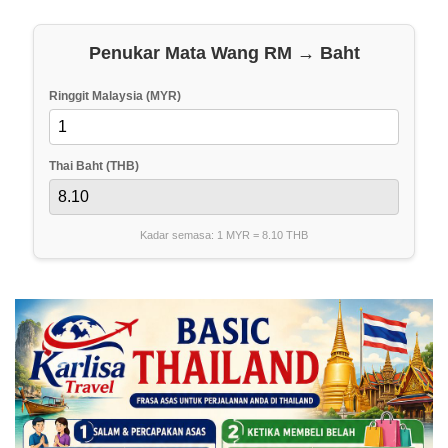
A
g
e
Penukar Mata Wang RM → Baht
n
I
Ringgit Malaysia (MYR)
n
s
u
Thai Baht (THB)
r
a
n
Kadar semasa: 1 MYR =
s
8.10
THB
T
h
a
i
l
a
n
d