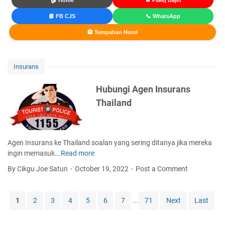
🏠 Home
🔥 Pakej Bajet
📘 FB CJS
📞 WhatsApp
🏨 Tempahan Hotel
Insurans
Hubungi Agen Insurans
Thailand
Agen Insurans ke Thailand soalan yang sering ditanya jika mereka
ingin memasuk…
Read more
H
u
By Cikgu Joe Satun
October 19, 2022
Post a Comment
b
u
n
1
2
3
4
5
6
7
...
71
Next
Last
g
i