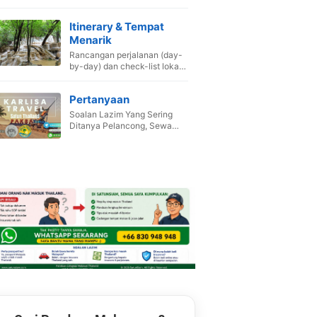
Itinerary & Tempat
Menarik
Rancangan perjalanan (day-
by-day) dan check-list lokasi
wajib singgah.
Pertanyaan
Soalan Lazim Yang Sering
Ditanya Pelancong, Sewa
Van ,Booking Hotel dan Pakej.