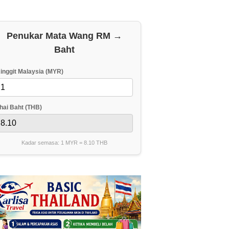
Penukar Mata Wang RM →
Baht
inggit Malaysia (MYR)
hai Baht (THB)
Kadar semasa: 1 MYR =
8.10
THB