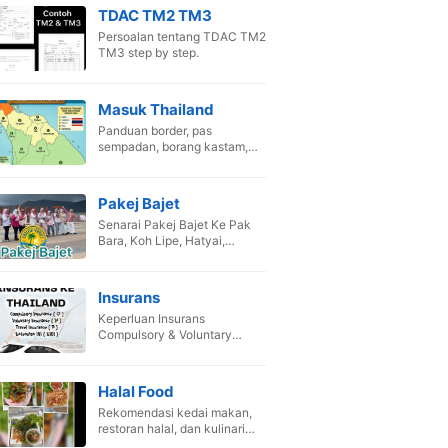
TDAC TM2 TM3
Persoalan tentang TDAC TM2
TM3 step by step.
Masuk Thailand
Panduan border, pas
sempadan, borang kastam,
dan SOP pandu kenderaan
sendiri.
Pakej Bajet
Senarai Pakej Bajet Ke Pak
Bara, Koh Lipe, Hatyai,
Songkhla, Krabi & Phuket.
Insurans
Keperluan Insurans
Compulsory & Voluntary
untuk kenderaan masuk
Siam.
Halal Food
Rekomendasi kedai makan,
restoran halal, dan kulinari
terbaik Thailand.