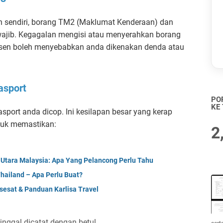
 sendiri, borang TM2 (Maklumat Kenderaan) dan
jib. Kegagalan mengisi atau menyerahkan borang
esen boleh menyebabkan anda dikenakan denda atau
asport
PO
KE
asport anda dicop. Ini kesilapan besar yang kerap
ntuk memastikan:
2
 Utara Malaysia: Apa Yang Pelancong Perlu Tahu
Thailand – Apa Perlu Buat?
esat & Panduan Karlisa Travel
nggal dicatat dengan betul.