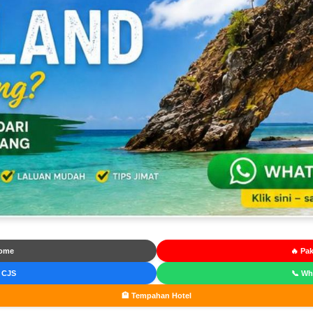
ome
🔥 Pak
 CJS
📞 W
🏨 Tempahan Hotel