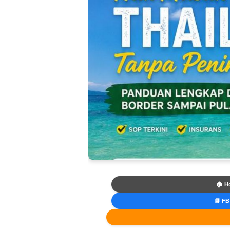
🏠 H
📘 FB