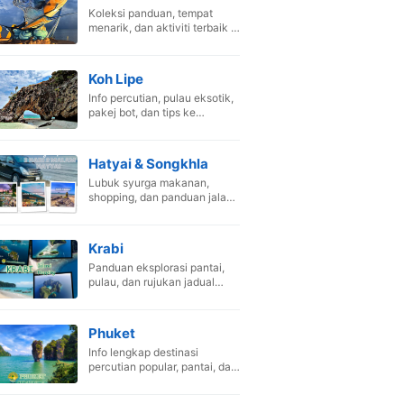
Koleksi panduan, tempat
menarik, dan aktiviti terbaik di
Pak Bara, Satun.
Koh Lipe
Info percutian, pulau eksotik,
pakej bot, dan tips ke
Maldives Thailand.
Hatyai & Songkhla
Lubuk syurga makanan,
shopping, dan panduan jalan-
jalan di Hat Yai.
Krabi
Panduan eksplorasi pantai,
pulau, dan rujukan jadual
perjalanan Krabi.
Phuket
Info lengkap destinasi
percutian popular, pantai, dan
aktiviti menarik.