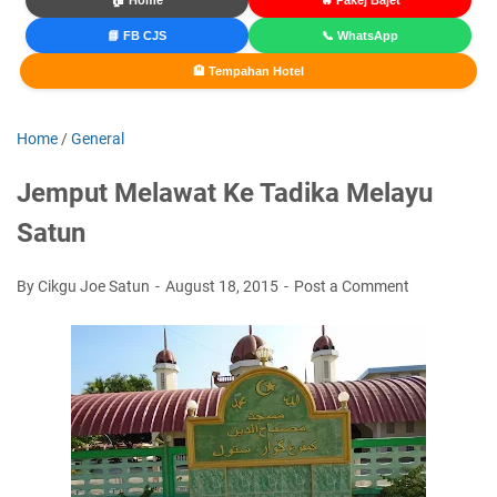
🏠 Home
🔥 Pakej Bajet
📘 FB CJS
📞 WhatsApp
🏨 Tempahan Hotel
Home
/
General
Jemput Melawat Ke Tadika Melayu
Satun
By Cikgu Joe Satun
August 18, 2015
Post a Comment