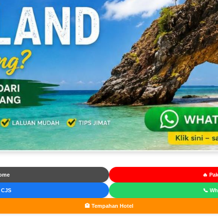
ome
🔥 Pak
 CJS
📞 W
🏨 Tempahan Hotel