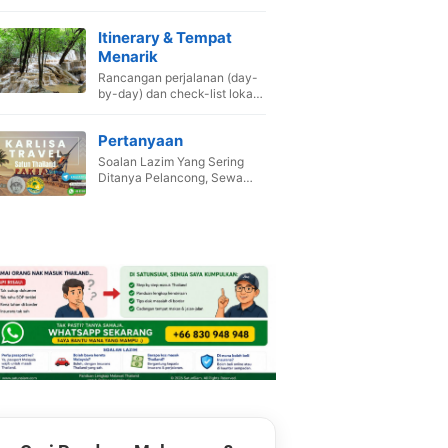
Itinerary & Tempat
Menarik
Rancangan perjalanan (day-
by-day) dan check-list lokasi
wajib singgah.
Pertanyaan
Soalan Lazim Yang Sering
Ditanya Pelancong, Sewa
Van ,Booking Hotel dan Pakej.