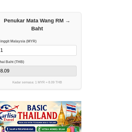
Penukar Mata Wang RM →
Baht
inggit Malaysia (MYR)
hai Baht (THB)
Kadar semasa: 1 MYR =
8.09
THB