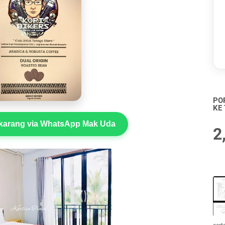
PO
KE
arang via WhatsApp Mak Uda
2