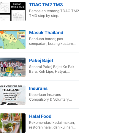
TDAC TM2 TM3
Persoalan tentang TDAC TM2
TM3 step by step.
Masuk Thailand
Panduan border, pas
sempadan, borang kastam,
dan SOP pandu kenderaan
sendiri.
Pakej Bajet
Senarai Pakej Bajet Ke Pak
Bara, Koh Lipe, Hatyai,
Songkhla, Krabi & Phuket.
Insurans
Keperluan Insurans
Compulsory & Voluntary
untuk kenderaan masuk
Siam.
Halal Food
Rekomendasi kedai makan,
restoran halal, dan kulinari
terbaik Thailand.