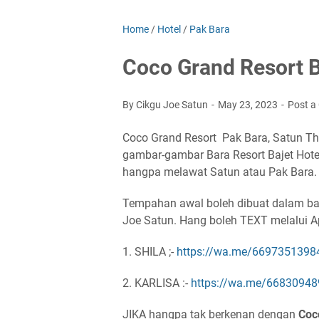
Home
/
Hotel
/
Pak Bara
Coco Grand Resort B
By Cikgu Joe Satun
May 23, 2023
Post 
Coco Grand Resort Pak Bara, Satun Tha
gambar-gambar Bara Resort Bajet Hotel 
hangpa melawat Satun atau Pak Bara.
Tempahan awal boleh dibuat dalam baha
Joe Satun. Hang boleh TEXT melalui Ap
1. SHILA ;-
https://wa.me/6697351398
2. KARLISA :-
https://wa.me/6683094
JIKA hangpa tak berkenan dengan
Coc