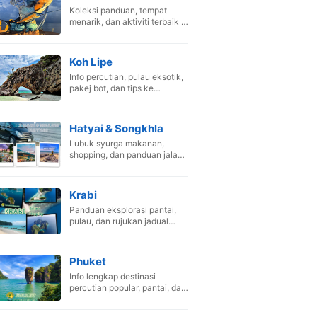
Koleksi panduan, tempat
menarik, dan aktiviti terbaik di
Pak Bara, Satun.
Koh Lipe
Info percutian, pulau eksotik,
pakej bot, dan tips ke
Maldives Thailand.
Hatyai & Songkhla
Lubuk syurga makanan,
shopping, dan panduan jalan-
jalan di Hat Yai.
Krabi
Panduan eksplorasi pantai,
pulau, dan rujukan jadual
perjalanan Krabi.
Phuket
Info lengkap destinasi
percutian popular, pantai, dan
aktiviti menarik.