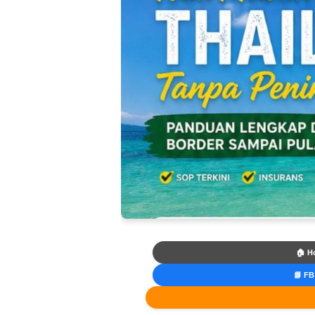
🏠 H
📘 FB