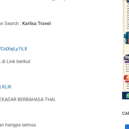
n Search :
Karlisa Travel
CidXejLy7iL8
di Link berikut
t.KLIK
EKADAR BERBAHASA THAI.
CA
san hangpa semua.