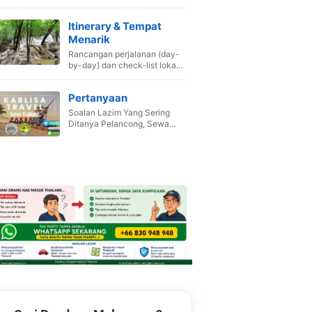
Itinerary & Tempat
Menarik
Rancangan perjalanan (day-
by-day) dan check-list lokasi
wajib singgah.
Pertanyaan
Soalan Lazim Yang Sering
Ditanya Pelancong, Sewa
Van ,Booking Hotel dan Pakej.