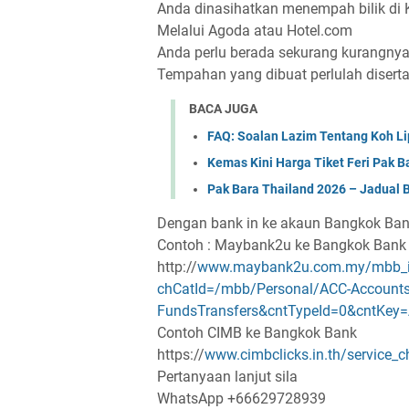
Anda dinasihatkan menempah bilik di K
Melalui Agoda atau Hotel.com
Anda perlu berada sekurang kurangnya 
Tempahan yang dibuat perlulah diser
BACA JUGA
FAQ: Soalan Lazim Tentang Koh Li
Kemas Kini Harga Tiket Feri Pak B
Pak Bara Thailand 2026 – Jadual B
Dengan bank in ke akaun Bangkok Ban
Contoh : Maybank2u ke Bangkok Bank
http://
www.maybank2u.com.my
/
mbb_
chCatId
=/
mbb
/Personal/
ACC
-Account
FundsTransfers
&
cntTypeId
=0&
cntKey
=
Contoh CIMB ke Bangkok Bank
https://
www.cimbclicks.in.th
/
service_
Pertanyaan lanjut sila
WhatsApp +66629728939