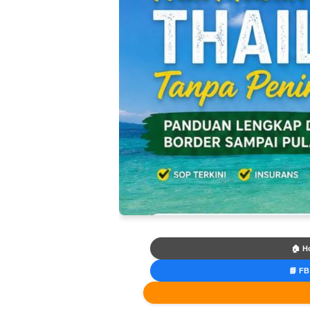
🏠 H
📘 FB