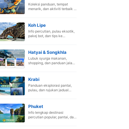
Koleksi panduan, tempat
menarik, dan aktiviti terbaik di
Pak Bara, Satun.
Koh Lipe
Info percutian, pulau eksotik,
pakej bot, dan tips ke
Maldives Thailand.
Hatyai & Songkhla
Lubuk syurga makanan,
shopping, dan panduan jalan-
jalan di Hat Yai.
Krabi
Panduan eksplorasi pantai,
pulau, dan rujukan jadual
perjalanan Krabi.
Phuket
Info lengkap destinasi
percutian popular, pantai, dan
aktiviti menarik.