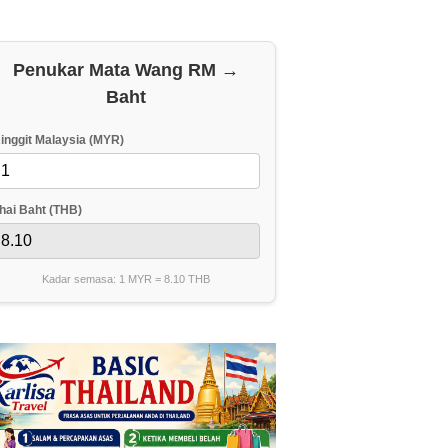
Penukar Mata Wang RM →
Baht
inggit Malaysia (MYR)
hai Baht (THB)
Kadar semasa: 1 MYR =
8.10
THB