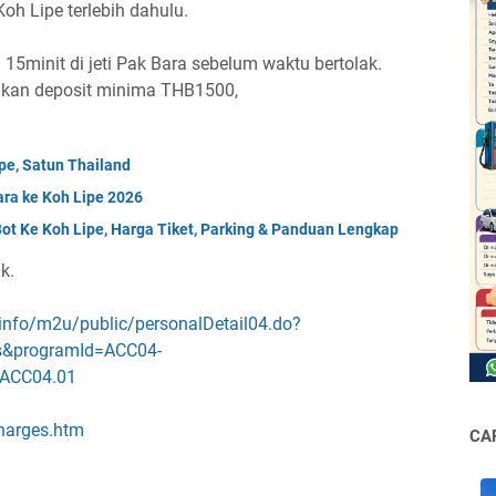
oh Lipe terlebih dahulu.
15minit di jeti Pak Bara sebelum waktu bertolak.
takan deposit minima THB1500,
pe, Satun Thailand
ara ke Koh Lipe 2026
ot Ke Koh Lipe, Harga Tiket, Parking & Panduan Lengkap
k.
info
/m2u/public/
personalDetail04
.do?
s&
programId
=ACC04-
ACC04.01
charges.htm
CA