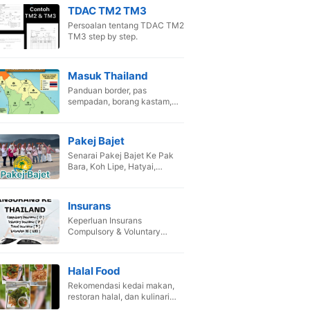
TDAC TM2 TM3
Persoalan tentang TDAC TM2
TM3 step by step.
Masuk Thailand
Panduan border, pas
sempadan, borang kastam,
dan SOP pandu kenderaan
sendiri.
Pakej Bajet
Senarai Pakej Bajet Ke Pak
Bara, Koh Lipe, Hatyai,
Songkhla, Krabi & Phuket.
Insurans
Keperluan Insurans
Compulsory & Voluntary
untuk kenderaan masuk
Siam.
Halal Food
Rekomendasi kedai makan,
restoran halal, dan kulinari
terbaik Thailand.