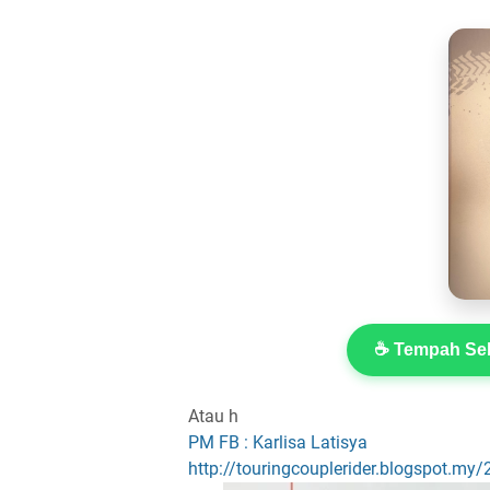
☕ Tempah Sek
Atau h
PM FB : Karlisa Latisya
http://touringcouplerider.blogspot.my/