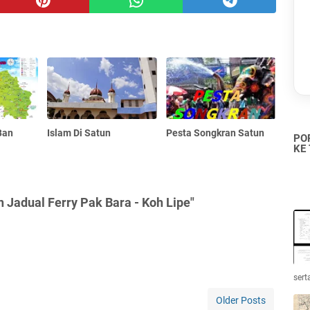
Ban
Islam Di Satun
Pesta Songkran Satun
PO
KE
Jadual Ferry Pak Bara - Koh Lipe"
sert
Older Posts