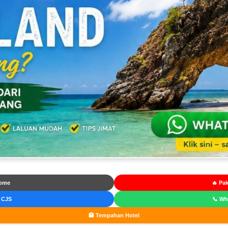
ome
🔥 Pak
 CJS
📞 W
🏨 Tempahan Hotel