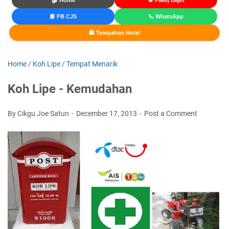
🏠 Home
🔥 Pakej Bajet
📘 FB CJS
📞 WhatsApp
🏨 Tempahan Hotel
Home
/
Koh Lipe
/
Tempat Menarik
Koh Lipe - Kemudahan
By Cikgu Joe Satun
December 17, 2013
Post a Comment