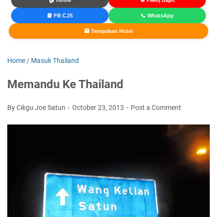
🏠 Home
🔥 Pakej Bajet
📘 FB CJS
📞 WhatsApp
🏨 Tempahan Hotel
Home
/
Masuk Thailand
Memandu Ke Thailand
By Cikgu Joe Satun
October 23, 2013
Post a Comment