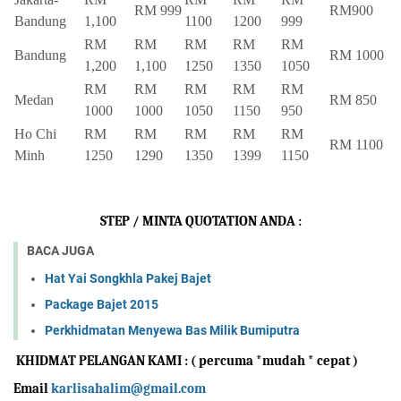
RM 999
RM900
Bandung
1,100
1100
1200
999
RM
RM
RM
RM
RM
Bandung
RM 1000
1,200
1,100
1250
1350
1050
RM
RM
RM
RM
RM
Medan
RM 850
1000
1000
1050
1150
950
Ho Chi
RM
RM
RM
RM
RM
RM 1100
Minh
1250
1290
1350
1399
1150
STEP / MINTA QUOTATION ANDA :
BACA JUGA
Hat Yai Songkhla Pakej Bajet
Package Bajet 2015
Perkhidmatan Menyewa Bas Milik Bumiputra
 KHIDMAT PELANGAN KAMI : ( percuma *mudah * cepat )
Email 
karlisahalim@gmail.com