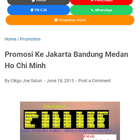
🏠 Home
🔥 Pakej Bajet
📘 FB CJS
📞 WhatsApp
🏨 Tempahan Hotel
Home
/
Promotion
Promosi Ke Jakarta Bandung Medan
Ho Chi Minh
By Cikgu Joe Satun
June 18, 2013
Post a Comment