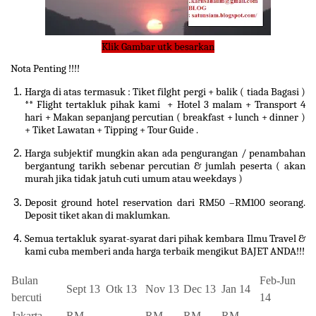
Klik Gambar utk besarkan
Nota Penting !!!!
Harga di atas termasuk : Tiket filght pergi + balik ( tiada Bagasi ) 
** Flight tertakluk pihak kami  + Hotel 3 malam + Transport 4 
hari + Makan sepanjang percutian ( breakfast + lunch + dinner ) 
+ Tiket Lawatan + Tipping + Tour Guide .
Harga subjektif mungkin akan ada pengurangan / penambahan 
bergantung tarikh sebenar percutian & jumlah peserta ( akan 
murah jika tidak jatuh cuti umum atau weekdays )
Deposit ground hotel reservation dari RM50 –RM100 seorang. 
Deposit tiket akan di maklumkan.
Semua tertakluk syarat-syarat dari pihak kembara Ilmu Travel & 
kami cuba memberi anda harga terbaik mengikut BAJET ANDA!!!
Bulan
Feb-Jun
Sept 13
Otk 13
Nov 13
Dec 13
Jan 14
bercuti
14
Jakarta-
RM
RM
RM
RM