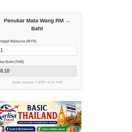
Penukar Mata Wang RM →
Baht
inggit Malaysia (MYR)
hai Baht (THB)
Kadar semasa: 1 MYR =
8.10
THB