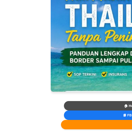
🏠 H
📘 FB