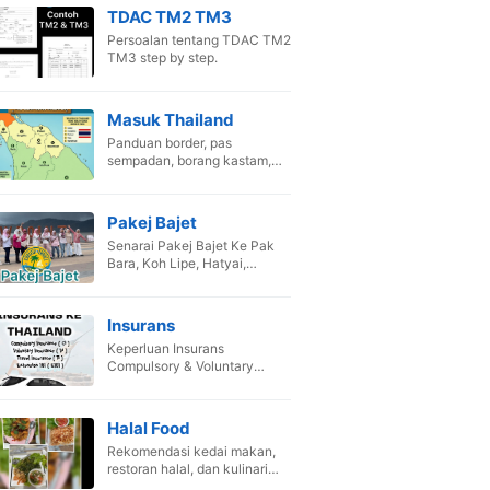
TDAC TM2 TM3
Persoalan tentang TDAC TM2
TM3 step by step.
Masuk Thailand
Panduan border, pas
sempadan, borang kastam,
dan SOP pandu kenderaan
sendiri.
Pakej Bajet
Senarai Pakej Bajet Ke Pak
Bara, Koh Lipe, Hatyai,
Songkhla, Krabi & Phuket.
Insurans
Keperluan Insurans
Compulsory & Voluntary
untuk kenderaan masuk
Siam.
Halal Food
Rekomendasi kedai makan,
restoran halal, dan kulinari
terbaik Thailand.