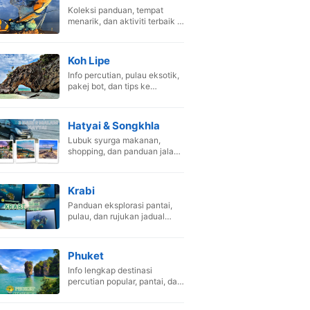
Koleksi panduan, tempat
menarik, dan aktiviti terbaik di
Pak Bara, Satun.
Koh Lipe
Info percutian, pulau eksotik,
pakej bot, dan tips ke
Maldives Thailand.
Hatyai & Songkhla
Lubuk syurga makanan,
shopping, dan panduan jalan-
jalan di Hat Yai.
Krabi
Panduan eksplorasi pantai,
pulau, dan rujukan jadual
perjalanan Krabi.
Phuket
Info lengkap destinasi
percutian popular, pantai, dan
aktiviti menarik.