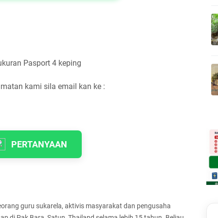
ukuran Pasport 4 keping
tan kami sila email kan ke :
PERTANYAAN
orang guru sukarela, aktivis masyarakat dan pengusaha
p di Pak Bara, Satun, Thailand selama lebih 15 tahun. Beliau