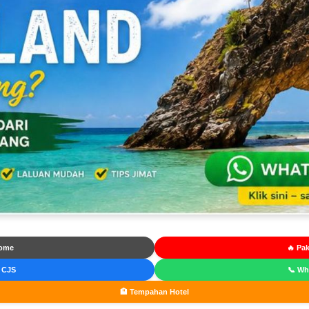
ome
🔥 Pak
 CJS
📞 W
🏨 Tempahan Hotel