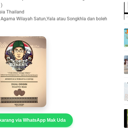
 )
sia Thailand
at Agama Wilayah Satun,Yala atau Songkhla dan boleh
arang via WhatsApp Mak Uda