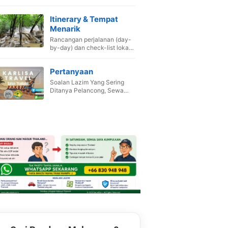
Itinerary & Tempat
Menarik
Rancangan perjalanan (day-
by-day) dan check-list lokasi
wajib singgah.
Pertanyaan
Soalan Lazim Yang Sering
Ditanya Pelancong, Sewa
Van ,Booking Hotel dan Pakej.