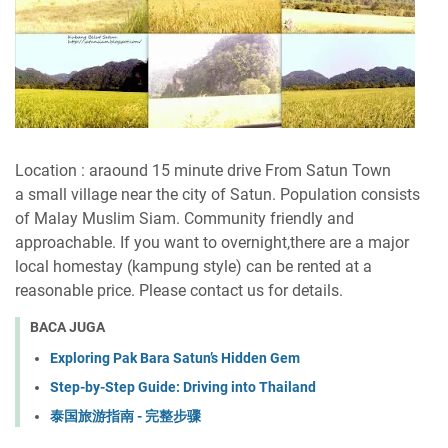
Location : araound 15 minute drive From Satun Town
a small village
near the
city of
Satun
.
Population
consists
of
Malay
Muslim
Siam
.
Community
friendly and
approachable.
If
you
want to overnight,there
are a
major
local h
omestay (kampung style)
can be rented
at a
reasonable price
.
Please contact us
for
details.
BACA JUGA
Exploring Pak Bara Satun’s Hidden Gem
Step-by-Step Guide: Driving into Thailand
泰国旅游指南 - 完整步骤