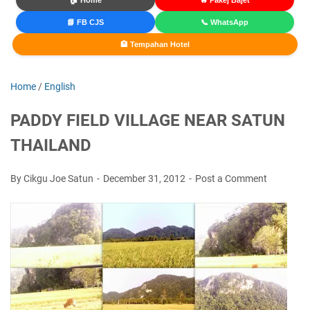
🏠 Home
🔥 Pakej Bajet
📘 FB CJS
📞 WhatsApp
🏨 Tempahan Hotel
Home
/
English
PADDY FIELD VILLAGE NEAR SATUN
THAILAND
By Cikgu Joe Satun
December 31, 2012
Post a Comment