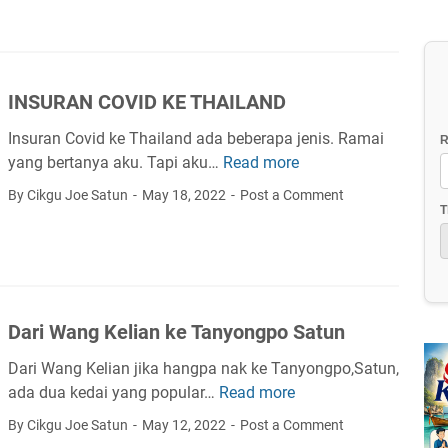
INSURAN COVID KE THAILAND
Insuran Covid ke Thailand ada beberapa jenis. Ramai
R
yang bertanya aku. Tapi aku…
Read more
I
N
By Cikgu Joe Satun
May 18, 2022
Post a Comment
S
T
U
R
A
N
Dari Wang Kelian ke Tanyongpo Satun
C
O
Dari Wang Kelian jika hangpa nak ke Tanyongpo,Satun,
V
ada dua kedai yang popular…
Read more
D
I
a
By Cikgu Joe Satun
May 12, 2022
Post a Comment
D
r