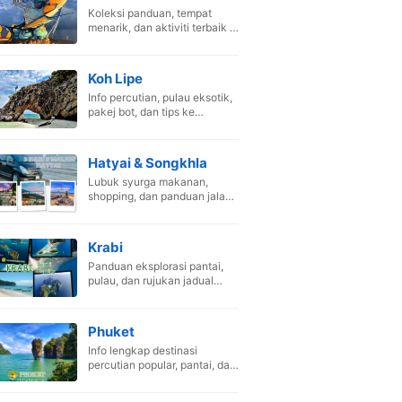
Koleksi panduan, tempat
menarik, dan aktiviti terbaik di
Pak Bara, Satun.
Koh Lipe
Info percutian, pulau eksotik,
pakej bot, dan tips ke
Maldives Thailand.
Hatyai & Songkhla
Lubuk syurga makanan,
shopping, dan panduan jalan-
jalan di Hat Yai.
Krabi
Panduan eksplorasi pantai,
pulau, dan rujukan jadual
perjalanan Krabi.
Phuket
Info lengkap destinasi
percutian popular, pantai, dan
aktiviti menarik.