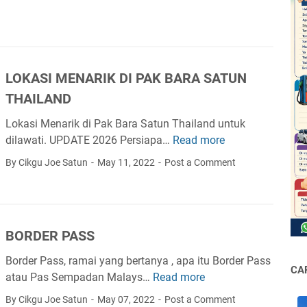
K
i
E
W
T
a
H
n
A
LOKASI MENARIK DI PAK BARA SATUN
g
I
K
THAILAND
L
e
A
Lokasi Menarik di Pak Bara Satun Thailand untuk
l
N
dilawati. UPDATE 2026 Persiapa…
Read more
L
i
D
O
a
By Cikgu Joe Satun
May 11, 2022
Post a Comment
K
n
A
k
S
e
I
T
BORDER PASS
M
a
E
n
Border Pass, ramai yang bertanya , apa itu Border Pass
CA
N
y
atau Pas Sempadan Malays…
Read more
B
A
o
O
By Cikgu Joe Satun
May 07, 2022
Post a Comment
R