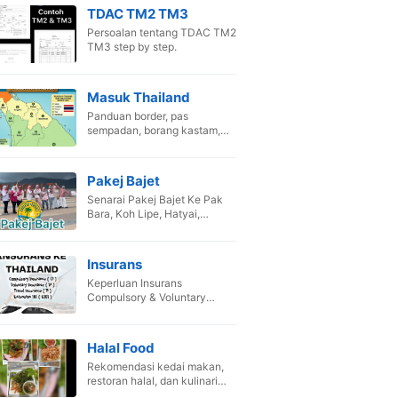
TDAC TM2 TM3
Persoalan tentang TDAC TM2
TM3 step by step.
Masuk Thailand
Panduan border, pas
sempadan, borang kastam,
dan SOP pandu kenderaan
sendiri.
Pakej Bajet
Senarai Pakej Bajet Ke Pak
Bara, Koh Lipe, Hatyai,
Songkhla, Krabi & Phuket.
Insurans
Keperluan Insurans
Compulsory & Voluntary
untuk kenderaan masuk
Siam.
Halal Food
Rekomendasi kedai makan,
restoran halal, dan kulinari
terbaik Thailand.