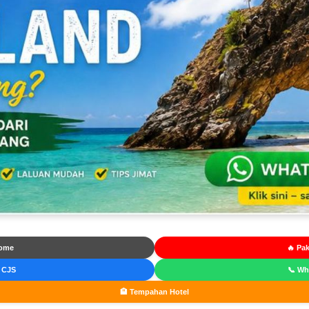
ome
🔥 Pak
 CJS
📞 W
🏨 Tempahan Hotel