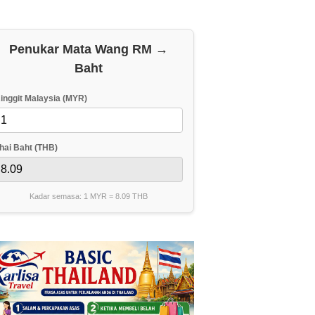
Penukar Mata Wang RM →
Baht
inggit Malaysia (MYR)
hai Baht (THB)
Kadar semasa: 1 MYR =
8.09
THB