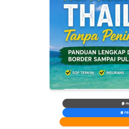
🏠 H
📘 FB