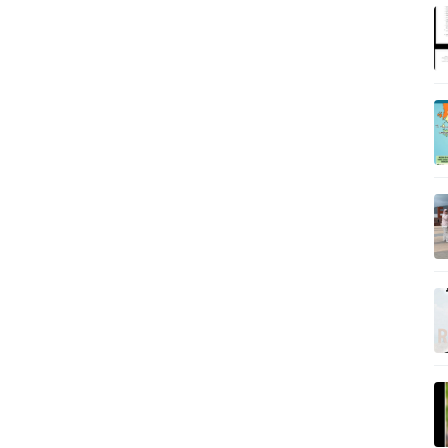
A
I
L
A
N
D