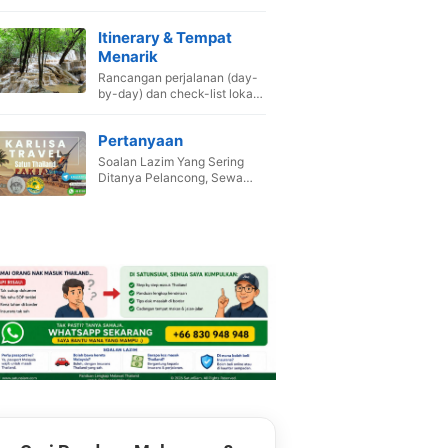
Itinerary & Tempat
Menarik
Rancangan perjalanan (day-
by-day) dan check-list lokasi
wajib singgah.
Pertanyaan
Soalan Lazim Yang Sering
Ditanya Pelancong, Sewa
Van ,Booking Hotel dan Pakej.